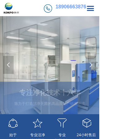
首页
18906663876
끀
关于康保
服务项目
工程案例
新闻动态
넳
넲
联系我们
商
提供设计咨询、建设实施、运行维护一站式服务
ꄃ
ꁢ
ꁒ
ꁦ
始于
专业洁净
专业
24小时售后